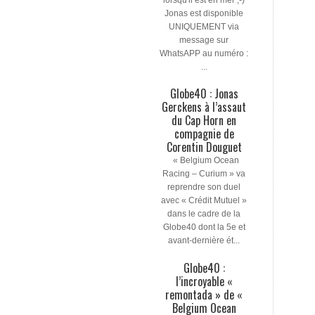
Jonas est disponible
UNIQUEMENT via
message sur
WhatsAPP au numéro :
...
Globe40 : Jonas
Gerckens à l’assaut
du Cap Horn en
compagnie de
Corentin Douguet
« Belgium Ocean
Racing – Curium » va
reprendre son duel
avec « Crédit Mutuel »
dans le cadre de la
Globe40 dont la 5e et
avant-dernière ét...
Globe40 :
l’incroyable «
remontada » de «
Belgium Ocean