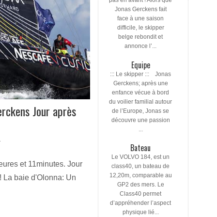
pas en avant ! Alors que
Jonas Gerckens fait
face à une saison
difficile, le skipper
belge rebondit et
annonce l’...
Equipe
::: Le skipper ::: Jonas
Gerckens; après une
enfance vécue à bord
du voilier familial autour
erckens Jour après
de l’Europe, Jonas se
découvre une passion
...
T
Bateau
Le VOLVO 184, est un
eures et 11minutes. Jour
class40, un bateau de
12,20m, comparable au
! La baie d'Olonna: Un
GP2 des mers. Le
Class40 permet
d’appréhender l’aspect
physique lié...