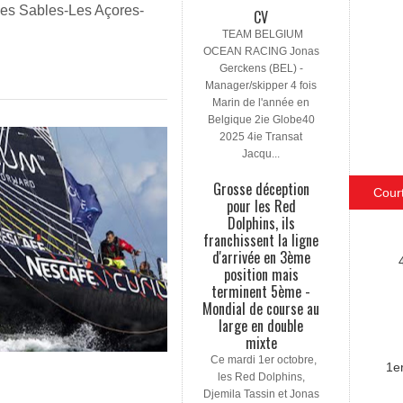
Les Sables-Les Açores-
CV
TEAM BELGIUM
OCEAN RACING Jonas
Gerckens (BEL) -
Manager/skipper 4 fois
Marin de l'année en
Belgique 2ie Globe40
2025 4ie Transat
Jacqu...
Grosse déception
Cour
pour les Red
Dolphins, ils
franchissent la ligne
d'arrivée en 3ème
position mais
terminent 5ème -
Mondial de course au
large en double
mixte
Ce mardi 1er octobre,
1e
les Red Dolphins,
Djemila Tassin et Jonas