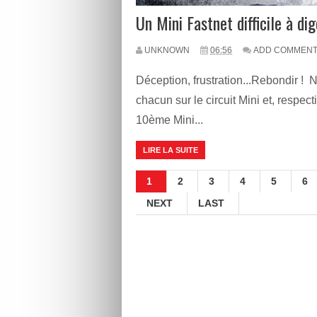
Un Mini Fastnet difficile à digé
UNKNOWN
06:56
ADD COMMEN
Déception, frustration...Rebondir !
chacun sur le circuit Mini et, respec
10ème Mini...
LIRE LA SUITE
1
2
3
4
5
6
NEXT
LAST