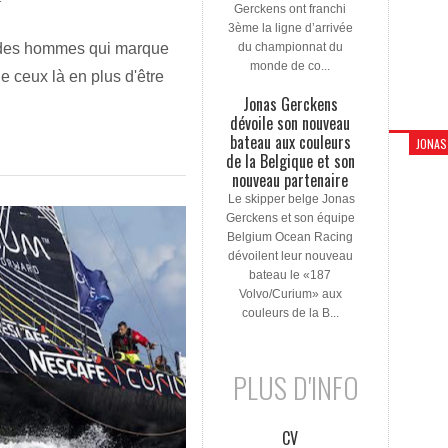
T
Gerckens ont franchi
3ème la ligne d’arrivée
st des hommes qui marque
du championnat du
monde de co...
de ceux là en plus d'être
Jonas Gerckens
dévoile son nouveau
bateau aux couleurs
JONAS
de la Belgique et son
nouveau partenaire
Le skipper belge Jonas
Gerckens et son équipe
Belgium Ocean Racing
dévoilent leur nouveau
bateau le «187
Volvo/Curium» aux
couleurs de la B...
PLUS D'INFO
CV