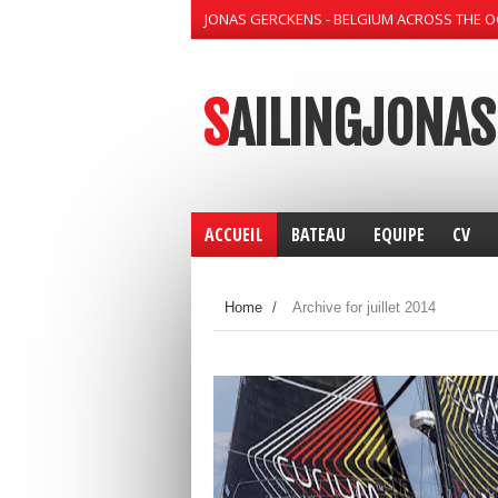
JONAS GERCKENS - BELGIUM ACROSS THE 
SAILINGJONAS
ACCUEIL
BATEAU
EQUIPE
CV
Home
/
Archive for juillet 2014