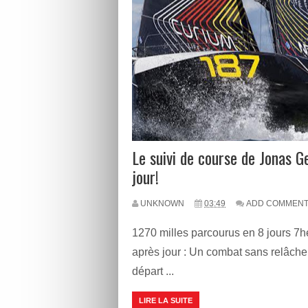
Le suivi de course de Jonas G
jour!
UNKNOWN
03:49
ADD COMMEN
1270 milles parcourus en 8 jours 7h
après jour : Un combat sans relâche
départ ...
LIRE LA SUITE