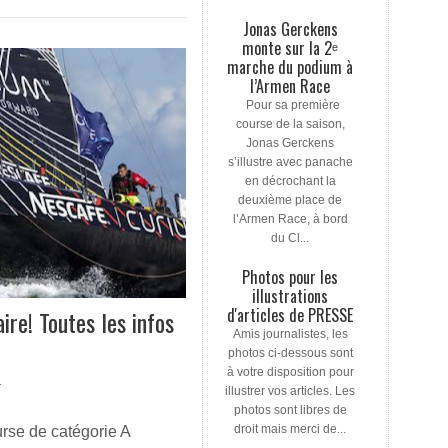
Jonas Gerckens
monte sur la 2ᵉ
marche du podium à
l’Armen Race
Pour sa première
course de la saison,
Jonas Gerckens
s’illustre avec panache
en décrochant la
deuxième place de
l’Armen Race, à bord
du Cl...
Photos pour les
illustrations
d'articles de PRESSE
ire! Toutes les infos
Amis journalistes, les
photos ci-dessous sont
à votre disposition pour
T
illustrer vos articles. Les
photos sont libres de
droit mais merci de...
se de catégorie A