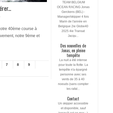
TEAM BELGIUM
rer...
OCEAN RACING Jonas
Gerckens (BEL) -
Manager/skipper 4 fois
T
Marin de l'année en
Belgique 2ie Globe40
 Notre 40ème course à
2025 4ie Transat
tivement, notre 9ème et
Jacqu...
Des nouvelles de
Jonas, en pleine
tempête
La nuit a été intense
7
8
9
pour toute la flotte. La
tempête n'a épargné
personne avec ses
vents de 35 à 40
noeuds (sans compter
les rafal...
Contact
Un skipper accessible
et disponible, sauf
lorsqu'il est en mer ;-)