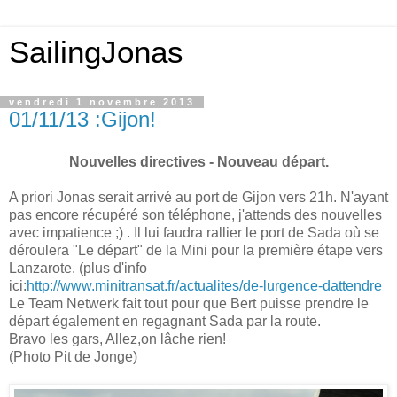
SailingJonas
vendredi 1 novembre 2013
01/11/13 :Gijon!
Nouvelles directives - Nouveau départ.
A priori Jonas serait arrivé au port de Gijon vers 21h. N'ayant
pas encore récupéré son téléphone, j'attends des nouvelles
avec impatience ;) . Il lui faudra rallier le port de Sada où se
déroulera "Le départ" de la Mini pour la première
étape vers
Lanzarote. (plus d'info
ici:
http://www.minitransat.fr/actualites/de-lurgence-dattendre
Le Team Netwerk fait tout pour que Bert puisse prendre le
départ également en regagnant Sada par la route.
Bravo les gars, Allez,on lâche rien!
(Photo Pit de Jonge)