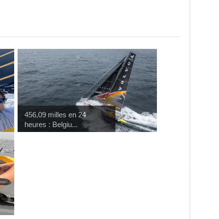
456,09 milles en 24
heures : Belgiu...