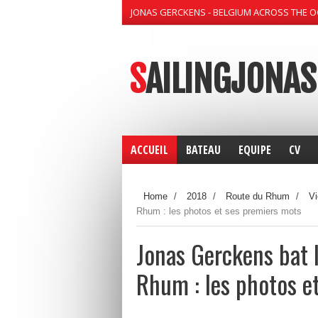
JONAS GERCKENS - BELGIUM ACROSS THE 
SAILINGJONAS
ACCUEIL
BATEAU
EQUIPE
CV
Home
/
2018
/
Route du Rhum
/
Vi
Rhum : les photos et ses premiers mots
Jonas Gerckens bat l
Rhum : les photos e