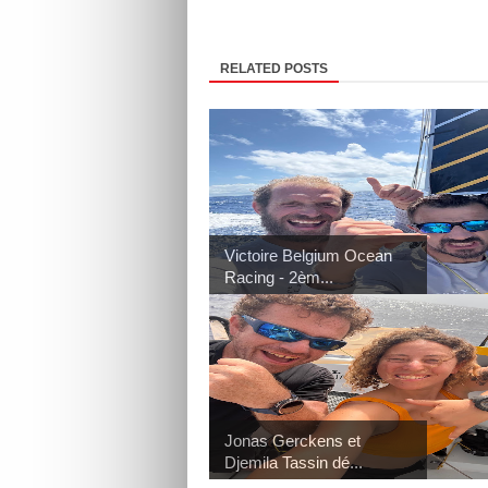
RELATED POSTS
Victoire Belgium Ocean
Racing - 2èm...
Jonas Gerckens et
Djemila Tassin dé...