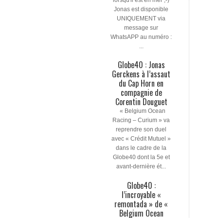
Jonas est disponible
UNIQUEMENT via
message sur
WhatsAPP au numéro :
...
Globe40 : Jonas
Gerckens à l’assaut
du Cap Horn en
compagnie de
Corentin Douguet
« Belgium Ocean
Racing – Curium » va
reprendre son duel
avec « Crédit Mutuel »
dans le cadre de la
Globe40 dont la 5e et
avant-dernière ét...
Globe40 :
l’incroyable «
remontada » de «
Belgium Ocean