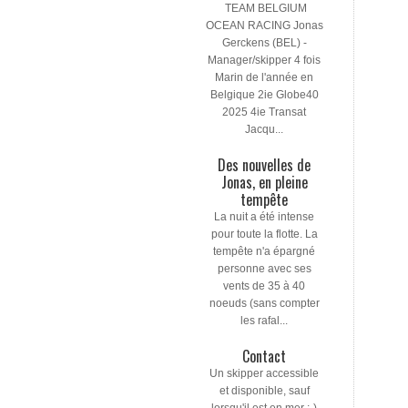
TEAM BELGIUM
OCEAN RACING Jonas
Gerckens (BEL) -
Manager/skipper 4 fois
Marin de l'année en
Belgique 2ie Globe40
2025 4ie Transat
Jacqu...
Des nouvelles de
Jonas, en pleine
tempête
La nuit a été intense
pour toute la flotte. La
tempête n'a épargné
personne avec ses
vents de 35 à 40
noeuds (sans compter
les rafal...
Contact
Un skipper accessible
et disponible, sauf
lorsqu'il est en mer ;-)