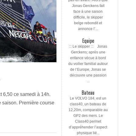
pas en avant ! Alors que
Jonas Gerckens fait
face à une saison
difficile, le skipper
belge rebondit et
annonce l’...
Equipe
::: Le skipper ::: Jonas
Gerckens; après une
enfance vécue à bord
du voilier familial autour
de l’Europe, Jonas se
découvre une passion
...
T
Bateau
ct 6,50 ce samedi à 14h.
Le VOLVO 184, est un
te saison. Première course
class40, un bateau de
12,20m, comparable au
GP2 des mers. Le
Class40 permet
d’appréhender l’aspect
physique lié...