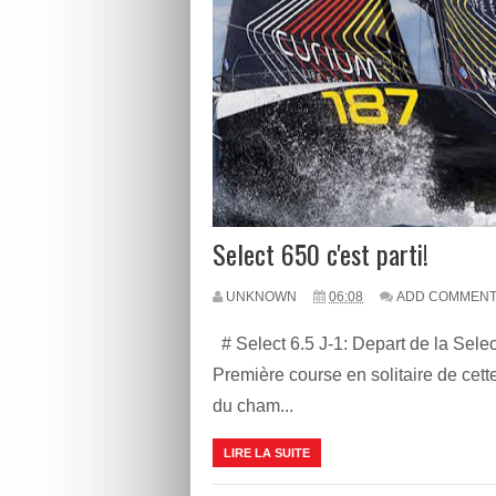
Select 650 c'est parti!
UNKNOWN
06:08
ADD COMMEN
#‎ Select‬ 6.5 J-1: Depart de la Sele
Première course en solitaire de cet
du cham...
LIRE LA SUITE