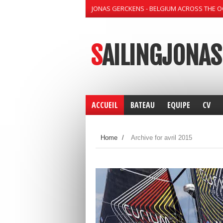
JONAS GERCKENS - BELGIUM ACROSS THE 
SAILINGJONAS
ACCUEIL
BATEAU
EQUIPE
CV
Home
/
Archive for avril 2015