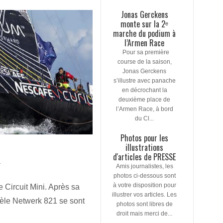
Jonas Gerckens
monte sur la 2ᵉ
marche du podium à
l’Armen Race
Pour sa première
course de la saison,
Jonas Gerckens
s’illustre avec panache
en décrochant la
deuxième place de
l’Armen Race, à bord
du Cl...
Photos pour les
illustrations
d'articles de PRESSE
T
Amis journalistes, les
photos ci-dessous sont
à votre disposition pour
 Circuit Mini. Après sa
illustrer vos articles. Les
dèle Netwerk 821 se sont
photos sont libres de
droit mais merci de...