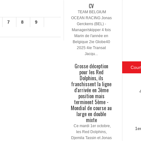
CV
TEAM BELGIUM
OCEAN RACING Jonas
7
8
9
Gerckens (BEL) -
Manager/skipper 4 fois
Marin de l'année en
Belgique 2ie Globe40
2025 4ie Transat
Jacqu...
Grosse déception
Cour
pour les Red
Dolphins, ils
franchissent la ligne
d'arrivée en 3ème
position mais
terminent 5ème -
Mondial de course au
large en double
mixte
Ce mardi 1er octobre,
1e
les Red Dolphins,
Djemila Tassin et Jonas