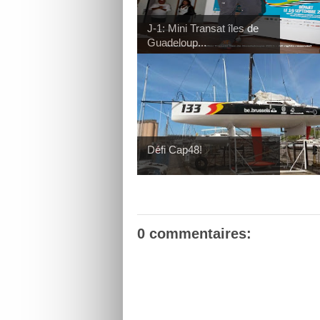
J-1: Mini Transat îles de
Guadeloup...
Défi Cap48!
0 commentaires: