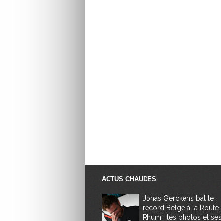
ACTUS CHAUDES
Jonas Gerckens bat le
record Belge à la Route
Rhum : les photos et se