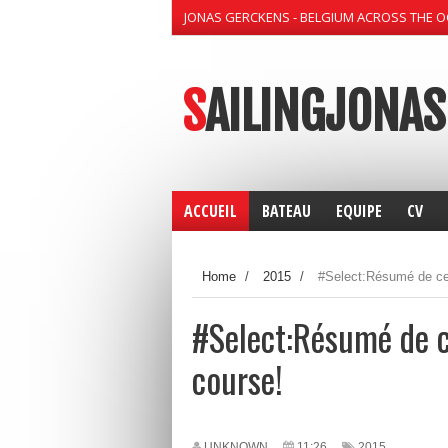
JONAS GERCKENS - BELGIUM ACROSS THE 
SAILINGJONAS
ACCUEIL
BATEAU
EQUIPE
CV
Home
/
2015
/
#Select:Résumé de cet
#Select:Résumé de c
course!
UNKNOWN
11:26
2015