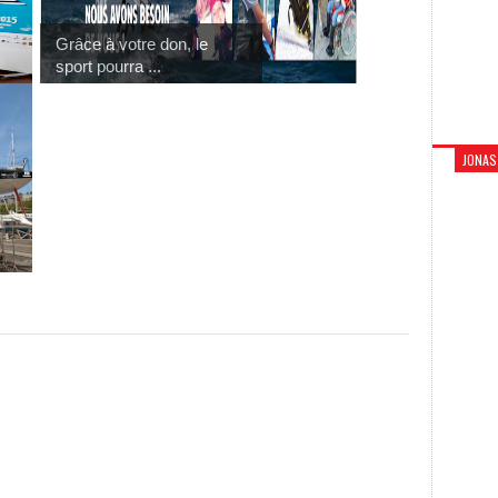
Grâce à votre don, le
sport pourra ...
JONAS