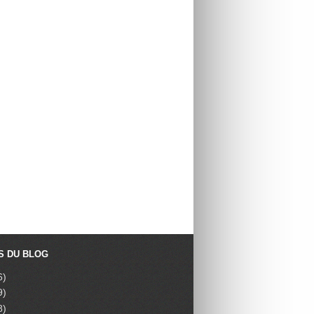
S DU BLOG
6)
9)
8)