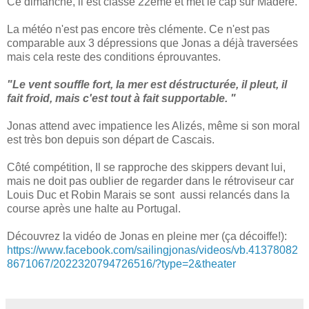
Ce dimanche, il est classé 22ème et met le cap sur Madère.
La météo n'est pas encore très clémente. Ce n'est pas
comparable aux 3 dépressions que Jonas a déjà traversées
mais cela reste des conditions éprouvantes.
"Le vent souffle fort, la mer est déstructurée, il pleut, il
fait froid, mais c'est tout à fait supportable. "
Jonas attend avec impatience les Alizés, même si son moral
est très bon depuis son départ de Cascais.
Côté compétition, Il se rapproche des skippers devant lui,
mais ne doit pas oublier de regarder dans le rétroviseur car
Louis Duc et Robin Marais se sont aussi relancés dans la
course après une halte au Portugal.
Découvrez la vidéo de Jonas en pleine mer (ça décoiffe!):
https://www.facebook.com/sailingjonas/videos/vb.41378082
8671067/2022320794726516/?type=2&theater