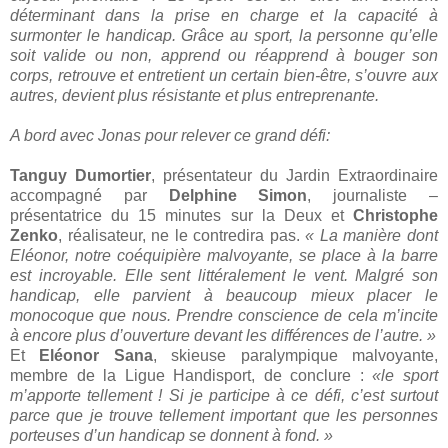
déterminant dans la prise en charge et la capacité à
surmonter le handicap. Grâce au sport, la personne qu’elle
soit valide ou non, apprend ou réapprend à bouger son
corps, retrouve et entretient un certain bien-être, s’ouvre aux
autres, devient plus résistante et plus entreprenante.
A bord avec Jonas pour relever ce grand défi:
Tanguy Dumortier
, présentateur du Jardin Extraordinaire
accompagné par
Delphine Simon
, journaliste –
présentatrice du 15 minutes sur la Deux et
Christophe
Zenko
, réalisateur, ne le contredira pas.
« La
manière dont
Eléonor, notre coéquipière malvoyante, se place à la barre
est incroyable. Elle sent littéralement le vent. Malgré son
handicap, elle parvient à beaucoup mieux placer le
monocoque que nous. Prendre conscience de cela m’incite
à encore plus d’ouverture devant les différences de l’autre. »
Et
Eléonor Sana
, skieuse paralympique malvoyante,
membre de la Ligue Handisport, de conclure :
«le sport
m’apporte tellement ! Si je participe à ce défi, c’est surtout
parce que je trouve tellement important que les personnes
porteuses d’un handicap se donnent à fond. »