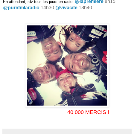
@
lapremiere
8h15
En attendant, rdv tous les jours en radio
@
purefmlaradio
14h30
@
vivacite
18h40
40 000 MERCIS !