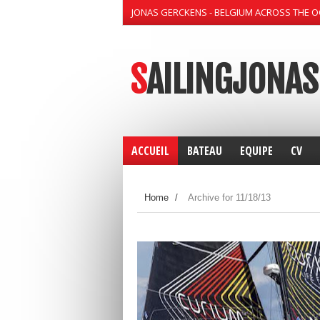
JONAS GERCKENS - BELGIUM ACROSS THE 
SAILINGJONAS
ACCUEIL
BATEAU
EQUIPE
CV
Home
/
Archive for 11/18/13