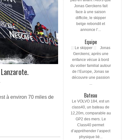
pas en avant ! Alors que
Jonas Gerckens fait
face à une saison
difficile, le skipper
belge rebondit et
annonce l’...
Equipe
::: Le skipper ::: Jonas
Gerckens; après une
enfance vécue à bord
du voilier familial autour
 Lanzarote.
de l’Europe, Jonas se
découvre une passion
...
T
Bateau
t à environ 70 miles de
Le VOLVO 184, est un
class40, un bateau de
12,20m, comparable au
GP2 des mers. Le
Class40 permet
d’appréhender l’aspect
physique lié...