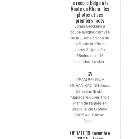
le record Belge à la
Route du Rhum : les
photos et ses
premiers mots
Jonas Gerckens a
coupé la ligne d'arrivée
de la 11ème édition de
la Route du Rhum
après 21 jours 9h
55minutes et 15
secondes. Le skip...
CV
TEAM BELGIUM
OCEAN RACING Jonas
Gerckens (BEL) -
Manager/skipper 4 fois
Marin de l'année en
Belgique 2ie Globe40
2025 4ie Transat
Jacqu...
UPDATE 19 novembre
11H15 - Jonas