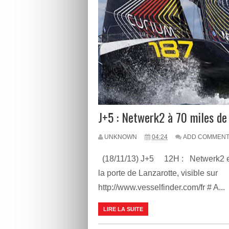
J+5 : Netwerk2 à 70 miles de
UNKNOWN
04:24
ADD COMMEN
(18/11/13) J+5 12H : Netwerk2 es
la porte de Lanzarotte, visible sur
http://www.vesselfinder.com/fr # A...
LIRE LA SUITE