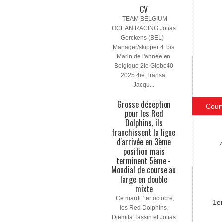
CV
TEAM BELGIUM
OCEAN RACING Jonas
Gerckens (BEL) -
Manager/skipper 4 fois
Marin de l'année en
Belgique 2ie Globe40
2025 4ie Transat
Jacqu...
Grosse déception
Cour
pour les Red
Dolphins, ils
franchissent la ligne
d'arrivée en 3ème
position mais
terminent 5ème -
Mondial de course au
large en double
mixte
Ce mardi 1er octobre,
1e
les Red Dolphins,
Djemila Tassin et Jonas