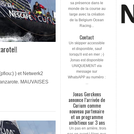
sa présence dans le
monde de la course au
large avec la création
de la Belgium Ocean
Racing...
Contact
Un skipper accessible
arote!!
et disponible, sauf
lorsqu'il est en mer ;-)
Jonas est disponible
UNIQUEMENT via
message sur
pfiou:) ) et Netwerk2
WhatsAPP au numéro :
 à Lanzarote. MAUVAISES
...
Jonas Gerckens
annonce l’arrivée de
Curium comme
nouveau partenaire
et un programme
ambitieux sur 3 ans
Un pas en arrière, trois