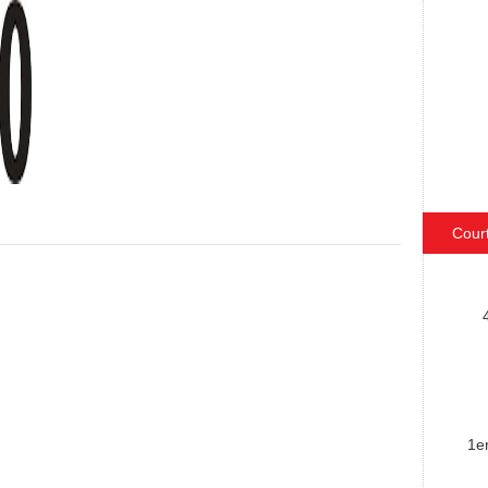
Cour
1e