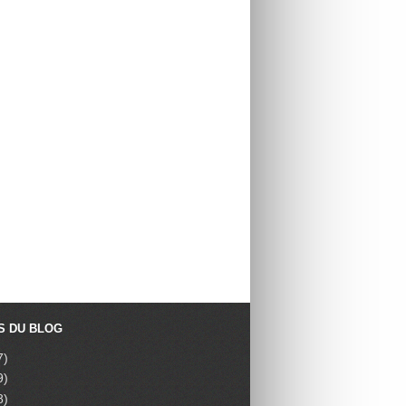
S DU BLOG
7)
9)
8)