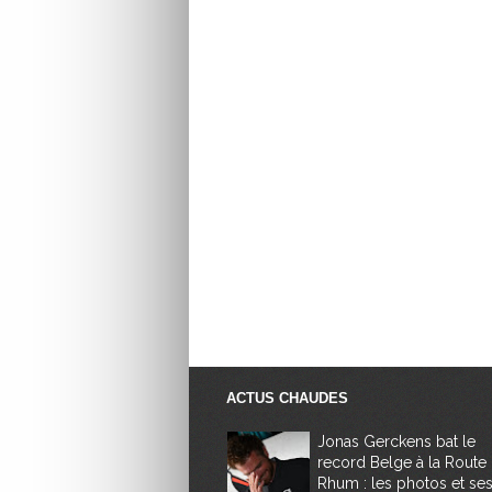
ACTUS CHAUDES
Jonas Gerckens bat le
record Belge à la Route
Rhum : les photos et se