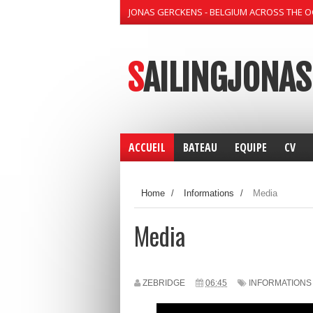
JONAS GERCKENS - BELGIUM ACROSS THE 
SAILINGJONAS
ACCUEIL
BATEAU
EQUIPE
CV
Home
/
Informations
/
Media
Media
ZEBRIDGE
06:45
INFORMATIONS