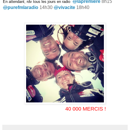
@
lapremiere
8h15
En attendant, rdv tous les jours en radio
@
purefmlaradio
14h30
@
vivacite
18h40
40 000 MERCIS !