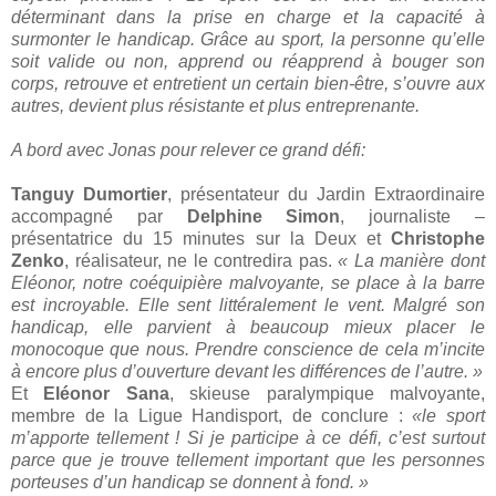
déterminant dans la prise en charge et la capacité à
surmonter le handicap. Grâce au sport, la personne qu’elle
soit valide ou non, apprend ou réapprend à bouger son
corps, retrouve et entretient un certain bien-être, s’ouvre aux
autres, devient plus résistante et plus entreprenante.
A bord avec Jonas pour relever ce grand défi:
Tanguy Dumortier
, présentateur du Jardin Extraordinaire
accompagné par
Delphine Simon
, journaliste –
présentatrice du 15 minutes sur la Deux et
Christophe
Zenko
, réalisateur, ne le contredira pas.
« La
manière dont
Eléonor, notre coéquipière malvoyante, se place à la barre
est incroyable. Elle sent littéralement le vent. Malgré son
handicap, elle parvient à beaucoup mieux placer le
monocoque que nous. Prendre conscience de cela m’incite
à encore plus d’ouverture devant les différences de l’autre. »
Et
Eléonor Sana
, skieuse paralympique malvoyante,
membre de la Ligue Handisport, de conclure :
«le sport
m’apporte tellement ! Si je participe à ce défi, c’est surtout
parce que je trouve tellement important que les personnes
porteuses d’un handicap se donnent à fond. »