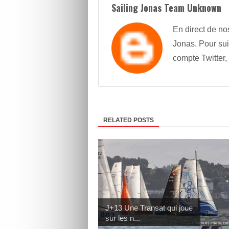
Sailing Jonas Team Unknown
En direct de no
Jonas. Pour sui
compte Twitter,
RELATED POSTS
J+13 Une Transat qui joue
sur les n...