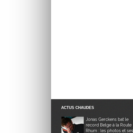
ACTUS CHAUDES
Jonas Gerckens bat le
record Belge à la Route
Rhum : les photos et se