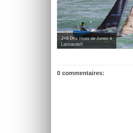
J+6 Des news de Jonas à
Lanzarote!!
0 commentaires: