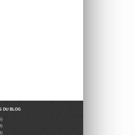
S DU BLOG
6)
9)
8)