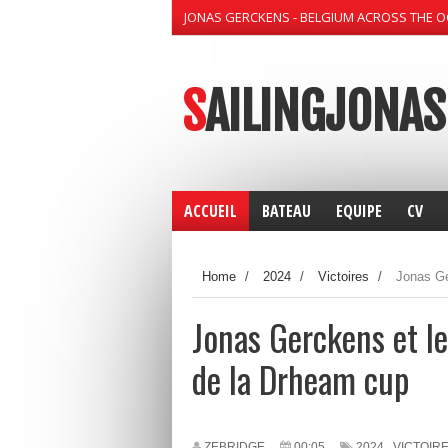
JONAS GERCKENS - BELGIUM ACROSS THE 
SAILINGJONAS
ACCUEIL
BATEAU
EQUIPE
CV
Home
/
2024
/
Victoires
/
Jonas Ge
Jonas Gerckens et l
de la Drheam cup
ZEBRIDGE
00:05
2024
,
VICTOIR