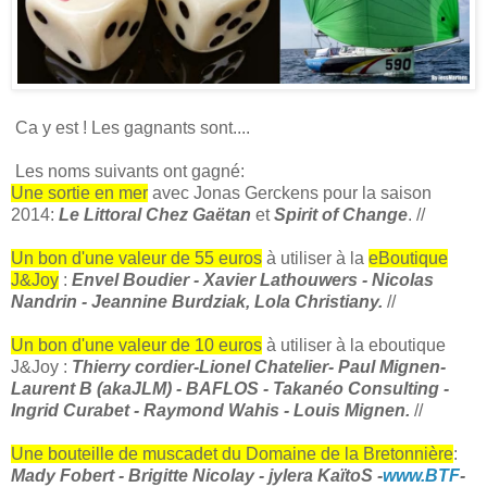
Ca y est ! Les gagnants sont....
Les noms suivants ont gagné:
Une sortie en mer
avec Jonas Gerckens pour la saison
2014:
Le Littoral Chez Gaëtan
et
Spirit of Change
. //
Un bon d'une valeur de 55 euros
à utiliser à la
eBoutique
J&Joy
:
Envel Boudier - Xavier Lathouwers - Nicolas
Nandrin - Jeannine Burdziak, Lola Christiany.
//
Un bon d'une valeur de 10 euros
à utiliser à la eboutique
J&Joy :
Thierry cordier-Lionel Chateli
er- Paul Mignen-
Laurent B (akaJLM) - BAFLOS - Takanéo Consulting -
Ingrid Curabet - Raymond Wahis - Louis Mignen.
//
Une bouteille de muscadet du Domaine de la Bretonnière
:
Mady Fobert - Brigitte Nicolay - jylera KaïtoS -
www.BTF
-