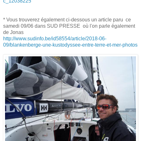
c_12038225
* Vous trouverez également ci-dessous un article paru ce
samedi 09/06 dans SUD PRESSE où l'on parle également
de Jonas
http://www.sudinfo.be/id58554/article/2018-06-
09/blankenberge-une-kustodyssee-entre-terre-et-mer-photos