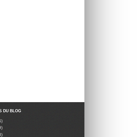
S DU BLOG
6)
9)
8)