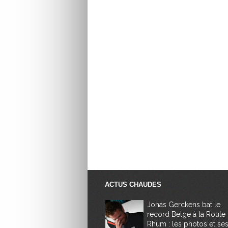
ACTUS CHAUDES
Jonas Gerckens bat le
record Belge à la Route
Rhum : les photos et se