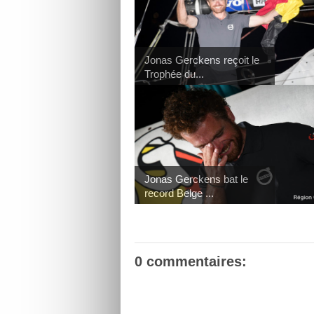
Jonas Gerckens reçoit le
Trophée du...
Jonas Gerckens bat le
record Belge ...
0 commentaires: