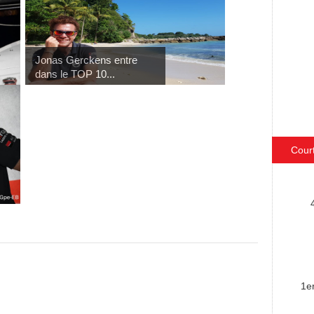
Jonas Gerckens entre
dans le TOP 10...
Cour
1e