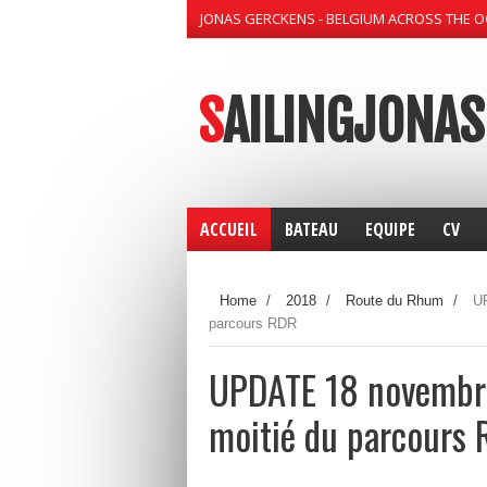
JONAS GERCKENS - BELGIUM ACROSS THE 
SAILINGJONAS
ACCUEIL
BATEAU
EQUIPE
CV
Home
/
2018
/
Route du Rhum
/
UP
parcours RDR
UPDATE 18 novembre
moitié du parcours