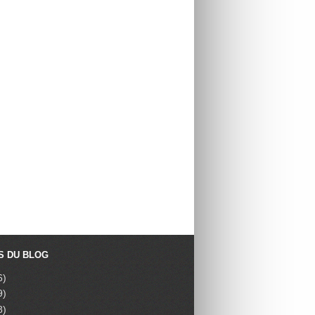
S DU BLOG
6)
9)
8)