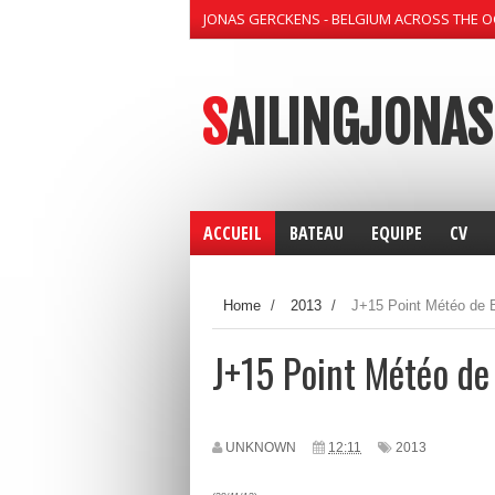
JONAS GERCKENS - BELGIUM ACROSS THE 
SAILINGJONAS
ACCUEIL
BATEAU
EQUIPE
CV
Home
/
2013
/
J+15 Point Météo de 
J+15 Point Météo de
UNKNOWN
12:11
2013