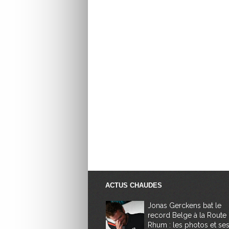
ACTUS CHAUDES
Jonas Gerckens bat le
record Belge à la Route
Rhum : les photos et se