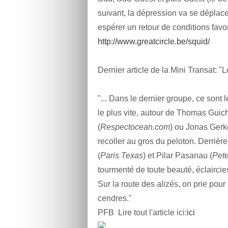
suivant, la dépression va se déplace
espérer un retour de conditions favo
http://www.greatcircle.be/squid/
Dernier article de la Mini Transat: 
"... Dans le dernier groupe, ce sont 
le plus vite, autour de Thomas Guich
(
Respectocean.com
) ou Jonas Gerk
recoller au gros du peloton. Derrière 
(
Paris Texas
) et Pilar Pasanau (
Pet
tourmenté de toute beauté, éclairci
Sur la route des alizés, on prie pou
cendres."
PFB Lire tout l'article ici:
ici