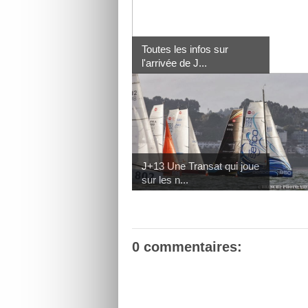
Toutes les infos sur
l'arrivée de J...
J+13 Une Transat qui joue
sur les n...
0 commentaires: