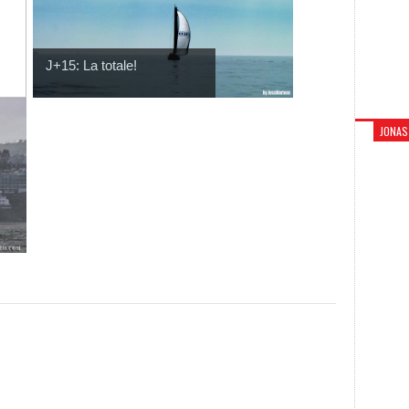
J+15: La totale!
JONAS