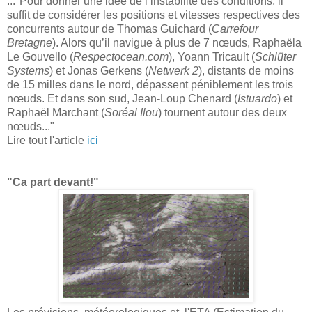
..."Pour donner une idée de l’instabilité des conditions, il
suffit de considérer les positions et vitesses respectives des
concurrents autour de Thomas Guichard (
Carrefour
Bretagne
). Alors qu’il navigue à plus de 7 nœuds, Raphaëla
Le Gouvello (
Respectocean.com
), Yoann Tricault (
Schlüter
Systems
) et Jonas Gerkens (
Netwerk 2
), distants de moins
de 15 milles dans le nord, dépassent péniblement les trois
nœuds. Et dans son sud, Jean-Loup Chenard (
Istuardo
) et
Raphaël Marchant (
Soréal Ilou
) tournent autour des deux
nœuds..."
Lire tout l'article
ici
"Ca part devant!"