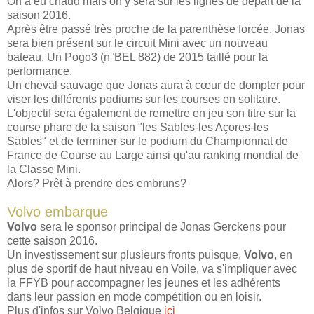
On a eu chaud mais on y sera sur les lignes de départ de la
saison 2016.
Après être passé très proche de la parenthèse forcée, Jonas
sera bien présent sur le circuit Mini avec un nouveau
bateau. Un Pogo3 (n°BEL 882) de 2015 taillé pour la
performance.
Un cheval sauvage que Jonas aura à cœur de dompter pour
viser les différents podiums sur les courses en solitaire.
L'objectif sera également de remettre en jeu son titre sur la
course phare de la saison "les Sables-les Açores-les
Sables" et de terminer sur le podium du Championnat de
France de Course au Large ainsi qu'au ranking mondial de
la Classe Mini.
Alors? Prêt à prendre des embruns?
Volvo embarque
Volvo
sera le sponsor principal de Jonas Gerckens pour
cette saison 2016.
Un investissement sur plusieurs fronts puisque,
Volvo
, en
plus de sportif de haut niveau en Voile, va s'impliquer avec
la FFYB pour accompagner les jeunes et les adhérents
dans leur passion en mode compétition ou en loisir.
Plus d'infos sur Volvo Belgique
ici