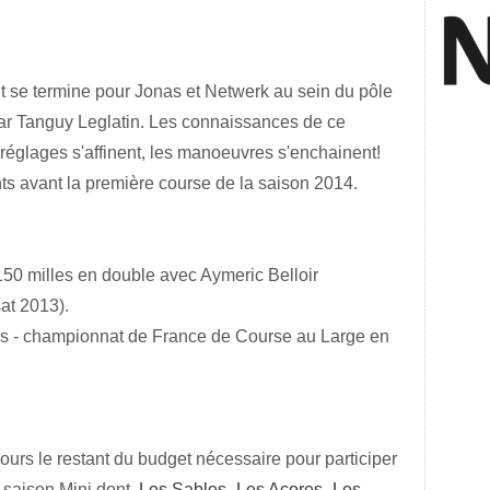
t se termine pour Jonas et Netwerk au sein du pôle
par Tanguy Leglatin. Les connaissances de ce
réglages s'affinent, les manoeuvres s'enchainent!
s avant la première course de la saison 2014.
150 milles en double avec Aymeric Belloir
at 2013).
es - championnat de France de Course au Large en
urs le restant du budget nécessaire pour participer
a saison Mini dont,
Les Sables- Les Açores- Les