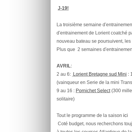
J-19!
La troisième semaine d'entrainemen
d'entrainement de Lorient coatché 
nouveau bateau se poursuivent, les 
Plus que 2 semaines d'entrainement
AVRIL
:
2 au 6:
Lorient Bretagne sud Mini
: 
(vainqueur en Serie de la mini Trans
9 au 16 :
Pornichet Select
(300 mill
solitaire)
Tout le programme de la saison
ici
Coté budget, nous recherchons toujo
à toutes les courses Atlantique de l