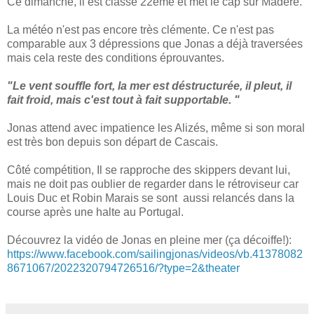
Ce dimanche, il est classé 22ème et met le cap sur Madère.
La météo n'est pas encore très clémente. Ce n'est pas
comparable aux 3 dépressions que Jonas a déjà traversées
mais cela reste des conditions éprouvantes.
"Le vent souffle fort, la mer est déstructurée, il pleut, il
fait froid, mais c'est tout à fait supportable. "
Jonas attend avec impatience les Alizés, même si son moral
est très bon depuis son départ de Cascais.
Côté compétition, Il se rapproche des skippers devant lui,
mais ne doit pas oublier de regarder dans le rétroviseur car
Louis Duc et Robin Marais se sont aussi relancés dans la
course après une halte au Portugal.
Découvrez la vidéo de Jonas en pleine mer (ça décoiffe!):
https://www.facebook.com/sailingjonas/videos/vb.41378082
8671067/2022320794726516/?type=2&theater