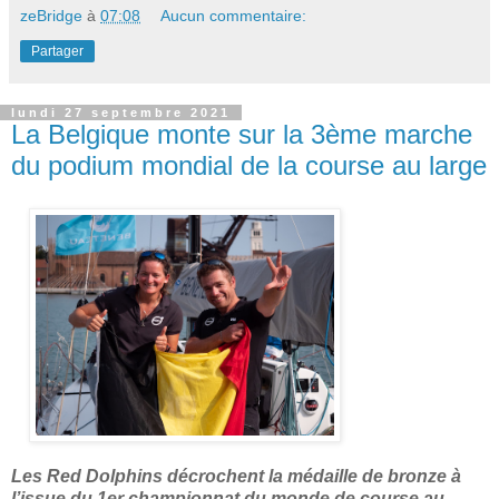
zeBridge
à
07:08
Aucun commentaire:
Partager
lundi 27 septembre 2021
La Belgique monte sur la 3ème marche
du podium mondial de la course au large
Les Red Dolphins décrochent la médaille de bronze à
l’issue du 1er championnat du monde de course au