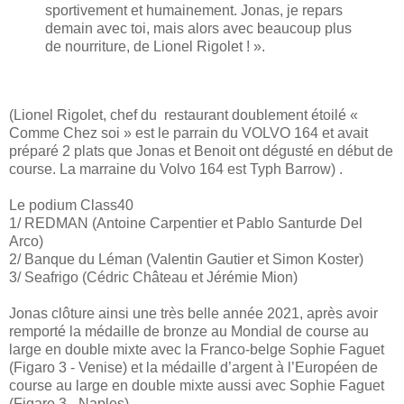
sportivement et humainement. Jonas, je repars
demain avec toi, mais alors avec beaucoup plus
de nourriture, de Lionel Rigolet ! ».
(Lionel Rigolet, chef du restaurant doublement étoilé «
Comme Chez soi » est le parrain du VOLVO 164 et avait
préparé 2 plats que Jonas et Benoit ont dégusté en début de
course. La marraine du Volvo 164 est Typh Barrow) .
Le podium Class40
1/ REDMAN (Antoine Carpentier et Pablo Santurde Del
Arco)
2/ Banque du Léman (Valentin Gautier et Simon Koster)
3/ Seafrigo (Cédric Château et Jérémie Mion)
Jonas clôture ainsi une très belle année 2021, après avoir
remporté la médaille de bronze au Mondial de course au
large en double mixte avec la Franco-belge Sophie Faguet
(Figaro 3 - Venise) et la médaille d’argent à l’Européen de
course au large en double mixte aussi avec Sophie Faguet
(Figaro 3 - Naples).