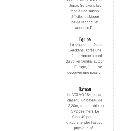
pas en avant ! Alors que
Jonas Gerckens fait
face à une saison
difficile, le skipper
belge rebondit et
annonce l’...
Equipe
::: Le skipper ::: Jonas
Gerckens; après une
enfance vécue à bord
du voilier familial autour
de l’Europe, Jonas se
découvre une passion
...
Bateau
Le VOLVO 184, est un
class40, un bateau de
12,20m, comparable au
GP2 des mers. Le
Class40 permet
d’appréhender l’aspect
physique lié...