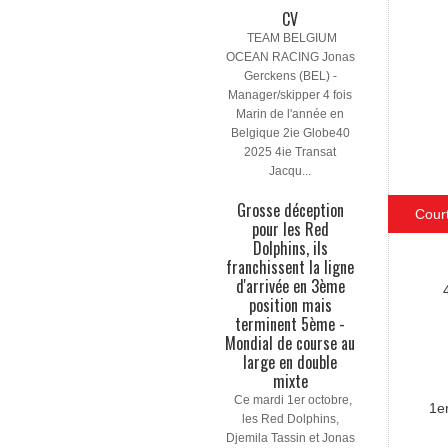
CV
TEAM BELGIUM
OCEAN RACING Jonas
Gerckens (BEL) -
Manager/skipper 4 fois
Marin de l'année en
Belgique 2ie Globe40
2025 4ie Transat
Jacqu...
Grosse déception
Cour
pour les Red
Dolphins, ils
franchissent la ligne
d'arrivée en 3ème
position mais
terminent 5ème -
Mondial de course au
large en double
mixte
Ce mardi 1er octobre,
1e
les Red Dolphins,
Djemila Tassin et Jonas