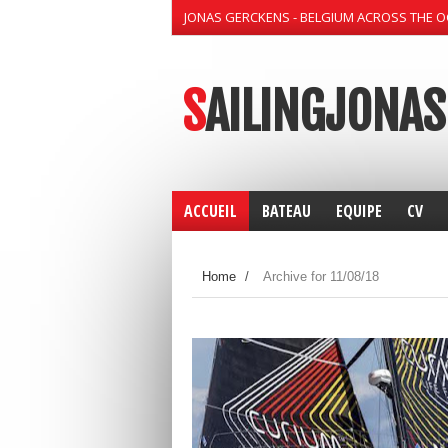
JONAS GERCKENS - BELGIUM ACROSS THE 
SAILINGJONAS
ACCUEIL
BATEAU
EQUIPE
CV
Home
/
Archive for 11/08/18