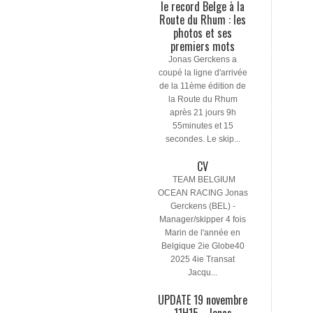
le record Belge à la
Route du Rhum : les
photos et ses
premiers mots
Jonas Gerckens a
coupé la ligne d'arrivée
de la 11ème édition de
la Route du Rhum
après 21 jours 9h
55minutes et 15
secondes. Le skip...
CV
TEAM BELGIUM
OCEAN RACING Jonas
Gerckens (BEL) -
Manager/skipper 4 fois
Marin de l'année en
Belgique 2ie Globe40
2025 4ie Transat
Jacqu...
UPDATE 19 novembre
11H15 - Jonas