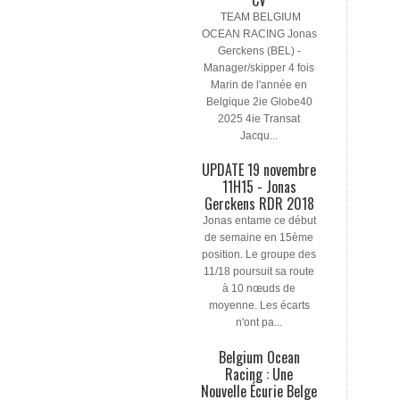
TEAM BELGIUM
OCEAN RACING Jonas
Gerckens (BEL) -
Manager/skipper 4 fois
Marin de l'année en
Belgique 2ie Globe40
2025 4ie Transat
Jacqu...
UPDATE 19 novembre
11H15 - Jonas
Gerckens RDR 2018
Jonas entame ce début
de semaine en 15ème
position. Le groupe des
11/18 poursuit sa route
à 10 nœuds de
moyenne. Les écarts
n'ont pa...
Belgium Ocean
Racing : Une
Nouvelle Écurie Belge