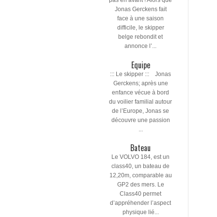
pas en avant ! Alors que
Jonas Gerckens fait
face à une saison
difficile, le skipper
belge rebondit et
annonce l’...
Equipe
::: Le skipper ::: Jonas
Gerckens; après une
enfance vécue à bord
du voilier familial autour
de l’Europe, Jonas se
découvre une passion
...
Bateau
Le VOLVO 184, est un
class40, un bateau de
12,20m, comparable au
GP2 des mers. Le
Class40 permet
d’appréhender l’aspect
physique lié...