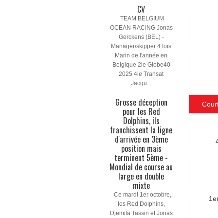
CV
TEAM BELGIUM
OCEAN RACING Jonas
Gerckens (BEL) -
Manager/skipper 4 fois
Marin de l'année en
Belgique 2ie Globe40
2025 4ie Transat
Jacqu...
Grosse déception
Cour
pour les Red
Dolphins, ils
franchissent la ligne
d'arrivée en 3ème
position mais
terminent 5ème -
Mondial de course au
large en double
mixte
Ce mardi 1er octobre,
1e
les Red Dolphins,
Djemila Tassin et Jonas