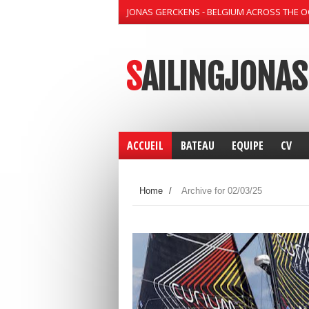
JONAS GERCKENS - BELGIUM ACROSS THE 
SAILINGJONAS
ACCUEIL
BATEAU
EQUIPE
CV
Home
/
Archive for 02/03/25