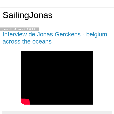
SailingJonas
jeudi 4 mai 2017
Interview de Jonas Gerckens - belgium
across the oceans