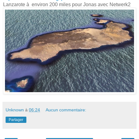
Lanzarote à environ 200 miles pour Jonas avec Netwerk2
Unknown
à
06:24
Aucun commentaire:
Partager