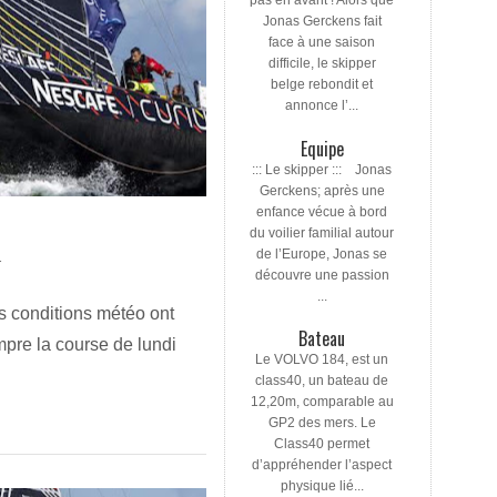
pas en avant ! Alors que
Jonas Gerckens fait
face à une saison
difficile, le skipper
belge rebondit et
annonce l’...
Equipe
::: Le skipper ::: Jonas
Gerckens; après une
enfance vécue à bord
du voilier familial autour
de l’Europe, Jonas se
T
découvre une passion
...
 conditions météo ont
Bateau
mpre la course de lundi
Le VOLVO 184, est un
class40, un bateau de
12,20m, comparable au
GP2 des mers. Le
Class40 permet
d’appréhender l’aspect
physique lié...