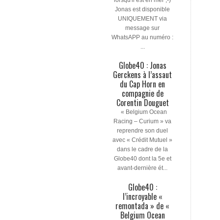
Jonas est disponible
UNIQUEMENT via
message sur
WhatsAPP au numéro :
...
Globe40 : Jonas
Gerckens à l’assaut
du Cap Horn en
compagnie de
Corentin Douguet
« Belgium Ocean
Racing – Curium » va
reprendre son duel
avec « Crédit Mutuel »
dans le cadre de la
Globe40 dont la 5e et
avant-dernière ét...
Globe40 :
l’incroyable «
remontada » de «
Belgium Ocean