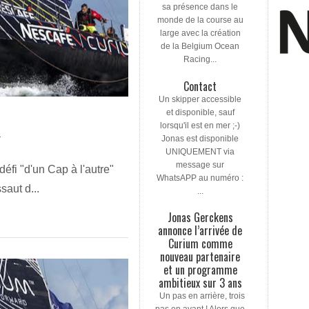
sa présence dans le
monde de la course au
large avec la création
de la Belgium Ocean
Racing...
Contact
Un skipper accessible
et disponible, sauf
lorsqu'il est en mer ;-)
Jonas est disponible
T
UNIQUEMENT via
message sur
éfi "d'un Cap à l'autre"
WhatsAPP au numéro :
saut d...
...
Jonas Gerckens
annonce l’arrivée de
Curium comme
nouveau partenaire
et un programme
ambitieux sur 3 ans
Un pas en arrière, trois