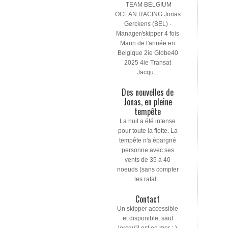
TEAM BELGIUM
OCEAN RACING Jonas
Gerckens (BEL) -
Manager/skipper 4 fois
Marin de l'année en
Belgique 2ie Globe40
2025 4ie Transat
Jacqu...
Des nouvelles de
Jonas, en pleine
tempête
La nuit a été intense
pour toute la flotte. La
tempête n'a épargné
personne avec ses
vents de 35 à 40
noeuds (sans compter
les rafal...
Contact
Un skipper accessible
et disponible, sauf
lorsqu'il est en mer ;-)