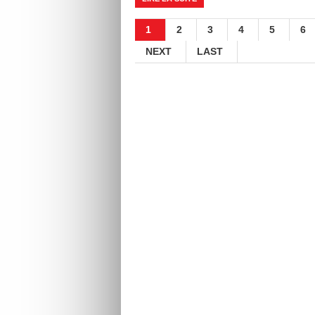
1
2
3
4
5
6
NEXT
LAST