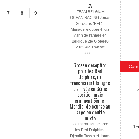
CV
TEAM BELGIUM
7
8
9
OCEAN RACING Jonas
Gerckens (BEL) -
Manager/skipper 4 fois
Marin de l'année en
Belgique 2ie Globe40
2025 4ie Transat
Jacqu...
Grosse déception
Cour
pour les Red
Dolphins, ils
franchissent la ligne
d'arrivée en 3ème
position mais
terminent 5ème -
Mondial de course au
large en double
mixte
Ce mardi 1er octobre,
1e
les Red Dolphins,
Djemila Tassin et Jonas