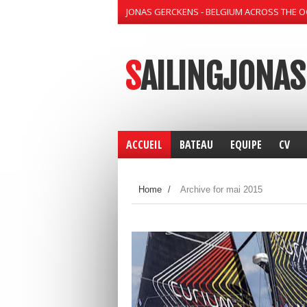
JONAS GERCKENS - BELGIUM ACROSS THE 
SAILINGJONAS
ACCUEIL
BATEAU
EQUIPE
CV
Home
/
Archive for mai 2015