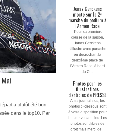
Jonas Gerckens
monte sur la 2ᵉ
marche du podium à
l’Armen Race
Pour sa première
course de la saison,
Jonas Gerckens
s’illustre avec panache
en décrochant la
deuxième place de
l’Armen Race, à bord
du Cl...
n Mai
Photos pour les
illustrations
T
d'articles de PRESSE
Amis journalistes, les
épart a plutôt été bon
photos ci-dessous sont
à votre disposition pour
sée dans le top10. Par
illustrer vos articles. Les
photos sont libres de
droit mais merci de...