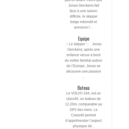
pas en avant ! Alors que
Jonas Gerckens fait
face à une saison
difficile, le skipper
belge rebondit et
annonce l’...
Equipe
::: Le skipper ::: Jonas
Gerckens; après une
enfance vécue à bord
du voilier familial autour
de l’Europe, Jonas se
découvre une passion
...
Bateau
Le VOLVO 184, est un
class40, un bateau de
12,20m, comparable au
GP2 des mers. Le
Class40 permet
d’appréhender l’aspect
physique lié...