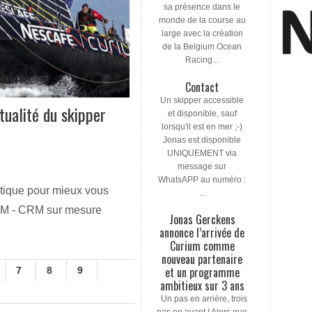
sa présence dans le
monde de la course au
large avec la création
de la Belgium Ocean
Racing...
Contact
Un skipper accessible
tualité du skipper
et disponible, sauf
lorsqu'il est en mer ;-)
Jonas est disponible
UNIQUEMENT via
message sur
WhatsAPP au numéro :
tique pour mieux vous
...
CRM - CRM sur mesure
Jonas Gerckens
annonce l’arrivée de
Curium comme
nouveau partenaire
et un programme
7
8
9
ambitieux sur 3 ans
Un pas en arrière, trois