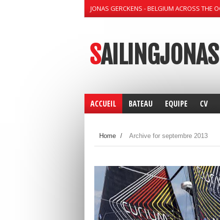
JONAS GERCKENS - BELGIUM ACROSS THE 
SAILINGJONAS
ACCUEIL
BATEAU
EQUIPE
CV
Home
/
Archive for septembre 2013