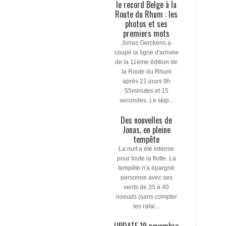
le record Belge à la
Route du Rhum : les
photos et ses
premiers mots
Jonas Gerckens a
coupé la ligne d'arrivée
de la 11ème édition de
la Route du Rhum
après 21 jours 9h
55minutes et 15
secondes. Le skip...
Des nouvelles de
Jonas, en pleine
tempête
La nuit a été intense
pour toute la flotte. La
tempête n'a épargné
personne avec ses
vents de 35 à 40
noeuds (sans compter
les rafal...
UPDATE 19 novembre