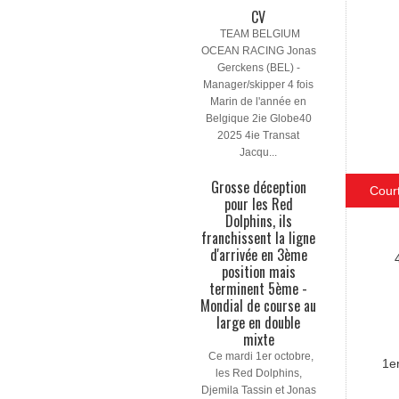
CV
TEAM BELGIUM
OCEAN RACING Jonas
Gerckens (BEL) -
Manager/skipper 4 fois
Marin de l'année en
Belgique 2ie Globe40
2025 4ie Transat
Jacqu...
Grosse déception
Cour
pour les Red
Dolphins, ils
franchissent la ligne
d'arrivée en 3ème
position mais
terminent 5ème -
Mondial de course au
large en double
mixte
Ce mardi 1er octobre,
1e
les Red Dolphins,
Djemila Tassin et Jonas