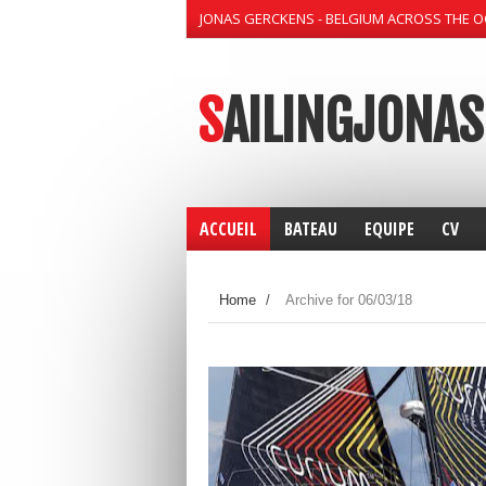
JONAS GERCKENS - BELGIUM ACROSS THE 
SAILINGJONAS
ACCUEIL
BATEAU
EQUIPE
CV
Home
/
Archive for 06/03/18