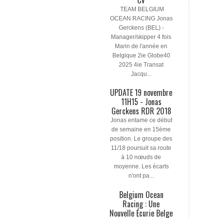
TEAM BELGIUM
OCEAN RACING Jonas
Gerckens (BEL) -
Manager/skipper 4 fois
Marin de l'année en
Belgique 2ie Globe40
2025 4ie Transat
Jacqu...
UPDATE 19 novembre
11H15 - Jonas
Gerckens RDR 2018
Jonas entame ce début
de semaine en 15ème
position. Le groupe des
11/18 poursuit sa route
à 10 nœuds de
moyenne. Les écarts
n'ont pa...
Belgium Ocean
Racing : Une
Nouvelle Écurie Belge