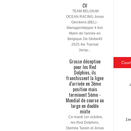
CV
TEAM BELGIUM
OCEAN RACING Jonas
Gerckens (BEL) -
Manager/skipper 4 fois
Marin de l'année en
Belgique 2ie Globe40
2025 4ie Transat
Jacqu...
Grosse déception
Cour
pour les Red
Dolphins, ils
franchissent la ligne
d'arrivée en 3ème
position mais
terminent 5ème -
Mondial de course au
large en double
mixte
Ce mardi 1er octobre,
1e
les Red Dolphins,
Djemila Tassin et Jonas