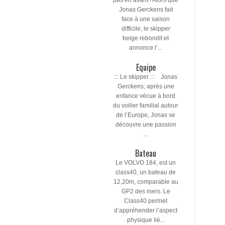
pas en avant ! Alors que
Jonas Gerckens fait
face à une saison
difficile, le skipper
belge rebondit et
annonce l’...
Equipe
::: Le skipper ::: Jonas
Gerckens; après une
enfance vécue à bord
du voilier familial autour
de l’Europe, Jonas se
découvre une passion
...
Bateau
Le VOLVO 184, est un
class40, un bateau de
12,20m, comparable au
GP2 des mers. Le
Class40 permet
d’appréhender l’aspect
physique lié...