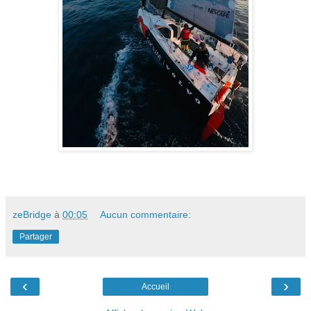
zeBridge
à
00:05
Aucun commentaire:
Partager
‹
›
Accueil