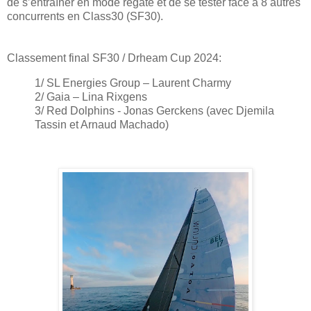
de s’entraîner en mode régate et de se tester face à 8 autres
concurrents en Class30 (SF30).
Classement final SF30 / Drheam Cup 2024:
1/ SL Energies Group – Laurent Charmy
2/ Gaia – Lina Rixgens
3/ Red Dolphins - Jonas Gerckens (avec Djemila
Tassin et Arnaud Machado)