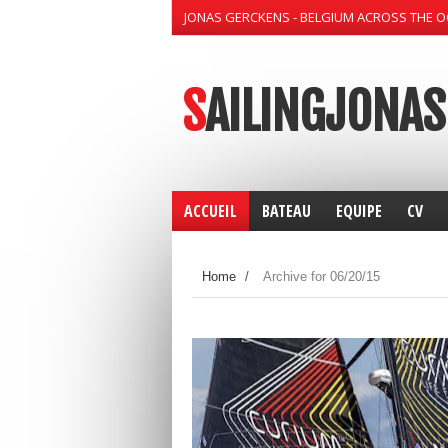
JONAS GERCKENS - BELGIUM ACROSS THE 
SAILINGJONAS
ACCUEIL
BATEAU
EQUIPE
CV
Home
/
Archive for 06/20/15