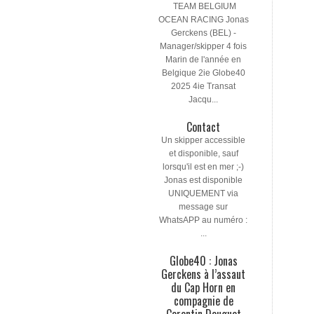
TEAM BELGIUM
OCEAN RACING Jonas
Gerckens (BEL) -
Manager/skipper 4 fois
Marin de l'année en
Belgique 2ie Globe40
2025 4ie Transat
Jacqu...
Contact
Un skipper accessible
et disponible, sauf
lorsqu'il est en mer ;-)
Jonas est disponible
UNIQUEMENT via
message sur
WhatsAPP au numéro :
...
Globe40 : Jonas
Gerckens à l’assaut
du Cap Horn en
compagnie de
Corentin Douguet