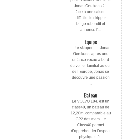
pas en avant ! Alors que
Jonas Gerckens fait
face à une saison
difficile, le skipper
belge rebondit et
annonce l’...
Equipe
::: Le skipper ::: Jonas
Gerckens; après une
enfance vécue à bord
du voilier familial autour
de l’Europe, Jonas se
découvre une passion
...
Bateau
Le VOLVO 184, est un
class40, un bateau de
12,20m, comparable au
GP2 des mers. Le
Class40 permet
d’appréhender l’aspect
physique lié...