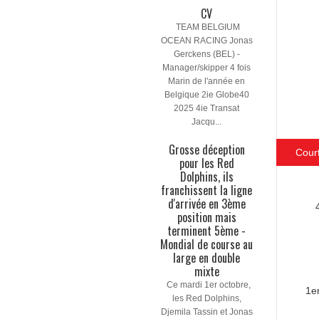
CV
TEAM BELGIUM
OCEAN RACING Jonas
Gerckens (BEL) -
Manager/skipper 4 fois
Marin de l'année en
Belgique 2ie Globe40
2025 4ie Transat
Jacqu...
Grosse déception
Cour
pour les Red
Dolphins, ils
franchissent la ligne
d'arrivée en 3ème
position mais
terminent 5ème -
Mondial de course au
large en double
mixte
Ce mardi 1er octobre,
1e
les Red Dolphins,
Djemila Tassin et Jonas