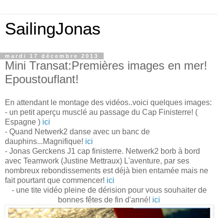
SailingJonas
mardi 17 décembre 2013
Mini Transat:Premières images en mer!
Epoustouflant!
En attendant le montage des vidéos..voici quelques images:
- un petit aperçu musclé au passage du Cap Finisterre! (
Espagne )
ici
- Quand Netwerk2 danse avec un banc de
dauphins...Magnifique!
ici
-
Jonas Gerckens J1 cap finisterre. Netwerk2 borb à bord
avec Teamwork (Justine Mettraux) L'aventure, par ses
nombreux rebondissements est déjà bien entamée mais ne
fait pourtant que commencer!
ici
- une tite vidéo pleine de dérision pour vous souhaiter de
bonnes fêtes de fin d'anné!
ici