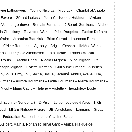
avier Lathouwers
– Yveline Nicolas – Fred Lex – Chantal et Angelo
el Favero – Gérard Loriaux – Jean-Christophe Hubinon – Myriam
iebe Van Langenhove – Romain Fermaud – J-Benoit Gerckens – Michel
la Christiany – Raymond Wahis – Pifou Dargnies – Patrice Defraire
efraire – Jeannine Burdziak – Brice Cornet – Laurence Romus –
 – Céline Renaudat – Agrooty – Brigitte Cosson – Hélène Wahis –
s – Françoise Altenhoven – Tata Nicole – Francis Massin –
 Rouini – Rachid Drissi – Nicolas Mignen – Alice Mignen – Paul
oseph Mignen – Colette Martens – Guillaume Grange – Aurélien
 Louis, Emy, Lou, Sacha, Basile, Barnabé, Arthus, Axelle, Lise,
is Houtmans – Aurore Houtmans – Lydie Houtmans – Pierre Houtmans –
Nicol – Manu Cadic – Hélène – Violette - Théophile,– Ecole
l Edeline (Nenuphar) – D-Visu – Le point de vue d’Alice – NKE –
yl –MP2E Philippe Rivière – JB Matelotage – Lampiris – Great
an – Fédération Francophone de Yachting Belge –
uilbert, Mathis, Ronan et Hervé Garo – Amicale laïque de