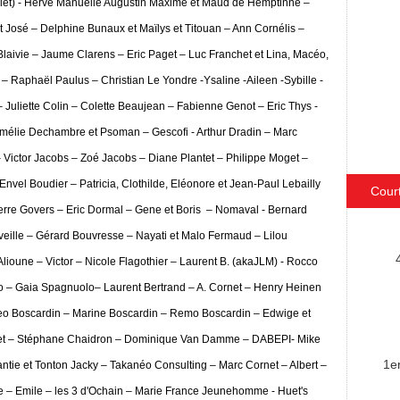
llet) - Herve Manuelle Augustin Maxime et Maud de Hemptinne –
et José – Delphine Bunaux et Maïlys et Titouan – Ann Cornélis –
Blaivie – Jaume Clarens – Eric Paget – Luc Franchet et Lina, Macéo,
 – Raphaël Paulus – Christian Le Yondre -Ysaline -Aileen -Sybille -
– Juliette Colin – Colette Beaujean – Fabienne Genot – Eric Thys -
mélie Dechambre et Psoman – Gescofi - Arthur Dradin – Marc
Victor Jacobs – Zoé Jacobs – Diane Plantet – Philippe Moget –
vel Boudier – Patricia, Clothilde, Eléonore et Jean-Paul Lebailly
Cour
rre Govers – Eric Dormal – Gene et Boris – Nomaval - Bernard
veille – Gérard Bouvresse – Nayati et Malo Fermaud – Lilou
 Alioune – Victor – Nicole Flagothier – Laurent B. (akaJLM) - Rocco
o – Gaia Spagnuolo– Laurent Bertrand – A. Cornet – Henry Heinen
eo Boscardin – Marine Boscardin – Remo Boscardin – Edwige et
rlet – Stéphane Chaidron – Dominique Van Damme – DABEPI- Mike
1e
antie et Tonton Jacky – Takanéo Consulting – Marc Cornet – Albert –
ise – Emile – les 3 d'Ochain – Marie France Jeunehomme - Huet's