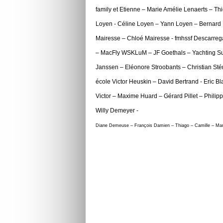
family et Etienne – Marie Amélie Lenaerts – Th
Loyen - Céline Loyen – Yann Loyen – Bernard 
Mairesse – Chloé Mairesse - fmhssf Descarreg
– MacFly WSKLuM – JF Goethals – Yachting Sud
Janssen – Eléonore Stroobants – Christian Sté
école Victor Heuskin – David Bertrand - Eric B
Victor – Maxime Huard – Gérard Pillet – Philip
Willy Demeyer -
Diane Demeuse – François Damien – Thiago – Camille – Mar