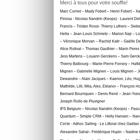
Merci à tous pour votre souffle!
Marc Cornet – Mady Fobert – Henri Fobert – X
Pinosa - Nicolas Nandrin (Keops) - Laurent D
Francis – Tristan Rossi- Thierry Luthers – S
Hella – Jean-Louis Schmetz – Marion Naji – Lo
– Véronique Morvan – Rachid Katir – Gaëlle D
Alice Rotival – Thomas Gauthier – Marin Peres
Jess Martens – Louann Gerckens – Sam Gercken
Thierry Balbourg – Marie-Pierre Fonsny – Hafid
Mignen – Gabrielle Mignen – Louis Mignen – J
Dewandre – Alain Jacques – Kaenon, Léo, Hugo,
Mathilde, Lilli, Mila, Alex, Eléanor – Franço
Bernard Bourriquen – Denis René – Jean-Yves 
Joseph Rollo de Pluvigner
IPS Belgium – Nicolas Nandrin (Keops) – Pasca
Quantum – Simple CRM – Helly Hansen – Nanoc
Circle - Adhoc Sailing - Le Littoral chez Gaët
Alexandre Sahal– Frédérique Hupin – Nadine G