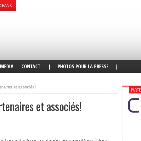
OCEANS
MEDIA
CONTACT
|--- PHOTOS POUR LA PRESSE ---|
enaires et associés!
PARTE
tenaires et associés!
est quand elle est partagée. Enorme Merci à tous!