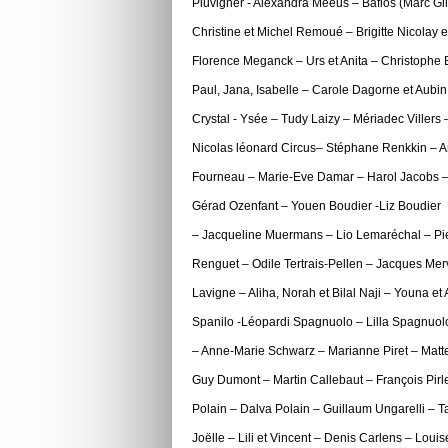
Pluvigner - Alexandra Meeus – Baflos (Marc Gi
Christine et Michel Remoué – Brigitte Nicolay 
Florence Meganck – Urs et Anita – Christophe 
Paul, Jana, Isabelle – Carole Dagorne et Aubin
Crystal - Ysée – Tudy Laizy – Mériadec Villers 
Nicolas léonard Circus– Stéphane Renkkin – A
Fourneau – Marie-Eve Damar – Harol Jacobs – 
Gérad Ozenfant – Youen Boudier -Liz Boudier En
– Jacqueline Muermans – Lio Lemaréchal – Pie
Renguet – Odile Tertrais-Pellen – Jacques Mer
Lavigne – Aliha, Norah et Bilal Naji – Youna et
Spanilo -Léopardi Spagnuolo – Lilla Spagnuol
– Anne-Marie Schwarz – Marianne Piret – Matt
Guy Dumont – Martin Callebaut – François Pi
Polain – Dalva Polain – Guillaum Ungarelli – T
Joëlle – Lili et Vincent – Denis Carlens – Lou