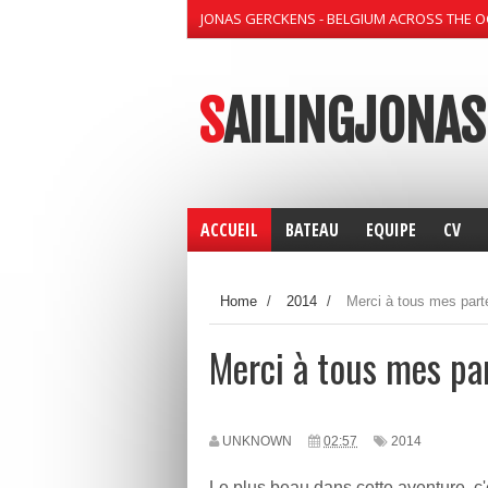
JONAS GERCKENS - BELGIUM ACROSS THE 
SAILINGJONAS
ACCUEIL
BATEAU
EQUIPE
CV
Home
/
2014
/
Merci à tous mes part
Merci à tous mes par
UNKNOWN
02:57
2014
Le plus beau dans cette aventure, c'