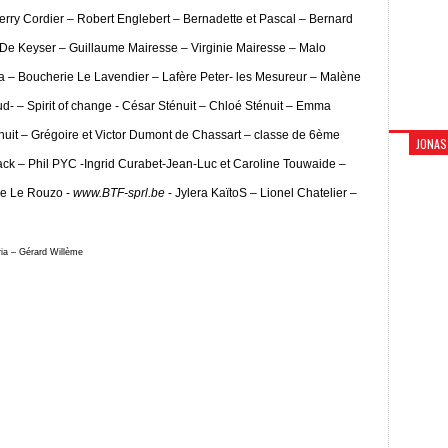
ierry Cordier – Robert Englebert – Bernadette et Pascal – Bernard
De Keyser – Guillaume Mairesse – Virginie Mairesse – Malo
a – Boucherie Le Lavendier – Lafère Peter- les Mesureur – Malène
- – Spirit of change - César Sténuit – Chloé Sténuit – Emma
nuit – Grégoire et Victor Dumont de Chassart – classe de 6ème
JONAS
lack – Phil PYC -Ingrid Curabet-Jean-Luc et Caroline Touwaide –
pe Le Rouzo -
www.BTF-sprl.be
- Jylera KaïtoS – Lionel Chatelier –
ia – Gérard Willème