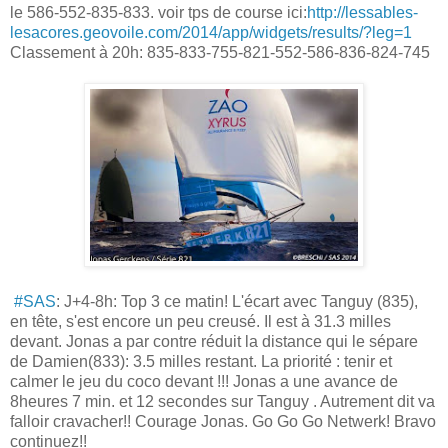
le 586-552-835-833. voir tps de course ici:
http://lessables-
lesacores.geovoile.com/2014/app/widgets/results/?leg=1
Classement à 20h: 835-833-755-821-552-586-836-824-745
#SAS
: J+4-8h: Top 3 ce matin! L'écart avec Tanguy (835),
en tête, s'est encore un peu creusé. Il est à 31.3 milles
devant. Jonas a par contre réduit la distance qui le sépare
de Damien(833): 3.5 milles restant. La priorité : tenir et
calmer
le jeu du coco devant !!! Jonas a une avance de
8heures 7 min. et 12 secondes sur Tanguy . Autrement dit va
falloir cravacher!! Courage Jonas. Go Go Go Netwerk! Bravo
continuez!!