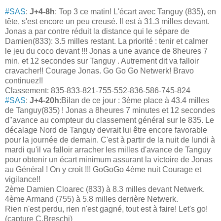
#SAS
:
J+4-8h
: Top 3 ce matin! L'écart avec Tanguy (835), en
tête, s'est encore un peu creusé. Il est à 31.3 milles devant.
Jonas a par contre réduit la distance qui le sépare de
Damien(833): 3.5 milles restant. La priorité : tenir et calmer
le jeu du coco devant !!! Jonas a une avance de 8heures 7
min. et 12 secondes sur Tanguy . Autrement dit va falloir
cravacher!! Courage Jonas. Go Go Go Netwerk! Bravo
continuez!!
Classement: 835-833-821-755-552-836-586-745-824
#SAS
:
J+4-20h
:Bilan de ce jour : 3ème place à 43.4 milles
de Tanguy(835) ! Jonas a 8heures 7 minutes et 12 secondes
d''avance au compteur du classement général sur le 835. Le
décalage Nord de Tanguy devrait lui être encore favorable
pour la
journée de demain. C'est à partir de la nuit de lundi à
mardi qu'il va falloir arracher les milles d'avance de Tanguy
pour obtenir un écart minimum assurant la victoire de Jonas
au Général ! On y croit !!! GoGoGo 4ème nuit Courage et
vigilance!!
2ème Damien Cloarec (833) à 8.3 milles devant Netwerk.
4ème Armand (755) à 5.8 milles derrière Netwerk.
Rien n'est perdu, rien n'est gagné, tout est à faire! Let's go!
(capture C.Breschi)