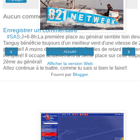
Aucun commentaire:
Enregistrer un commentaire
#SAS
:J+6-8h:La première place au général semble loin deva
Tanguy bénéficie toujours d'un meilleur vent d'une vitesse de 
plus vite!! A moins d'un miracle, à 91.7milles de retard cela s
‹
›
Accueil
inespéré! Il occupe actuellement la 3ème place sur cette étape
2ème au général!
Afficher la version Web
Allez continue à te battre, comme tu sais si bien le faire!!
Go Jonas, Go Netwerk!
Fourni par
Blogger
.