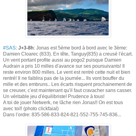
#SAS
:
J+3-8h
: Jonas est 5ème bord à bord avec le 3ème:
Damien Cloarec (833). En tête, Tanguy(835) a creusé l'écart.
Un vent portant profite aussi au pogo2 puisque Damien
Audrain a pris 10 milles d'avance sur ses poursuivants! Il
reste envi
ron 800 milles. Le vent est rentré cette nuit et bien
rentré! Il ne faiblira pas de la journée... Ils vont bouffer du
mille et des embruns.. Les écarts risquent prochainement de
se creuser, c'est maintenant qu'il faut cravacher sans casser.
Un véritable jeu d'équilibriste! Prudence à tous!
A toi de jouer Netwerk, ne lâche rien Jonas!! On est tous
avec toi!! (photo clickfaial)
Dans l'ordre: 835-586-833-824-821-552-755-745-836...