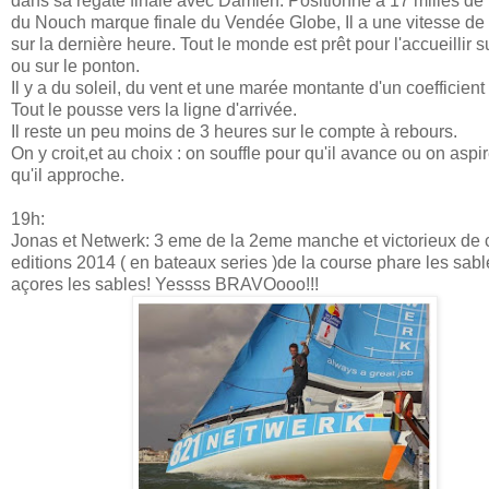
dans sa régate finale avec Damien. Positionné à 17 milles de
du Nouch marque finale du Vendée Globe, Il a une vitesse de
sur la dernière heure. Tout le monde est prêt pour l'accueillir su
ou sur le ponton.
Il y a du soleil, du vent et une marée montante d'un coefficient
Tout le pousse vers la ligne d'arrivée.
Il reste un peu moins de 3 heures sur le compte à rebours.
On y croit,et au choix : on souffle pour qu'il avance ou on aspi
qu'il approche.
19h:
Jonas et Netwerk: 3 eme de la 2eme manche et victorieux de 
editions 2014 ( en bateaux series )de la course phare les sabl
açores les sables! Yessss BRAVOooo!!!