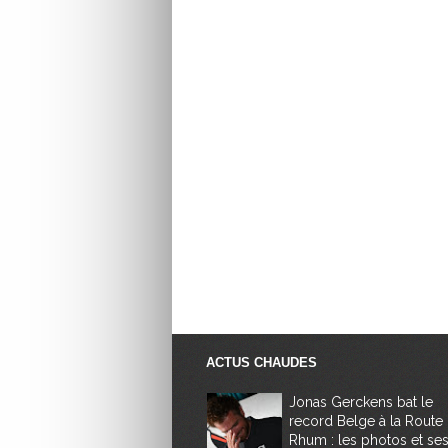
ACTUS CHAUDES
Jonas Gerckens bat le
record Belge à la Route
Rhum : les photos et se