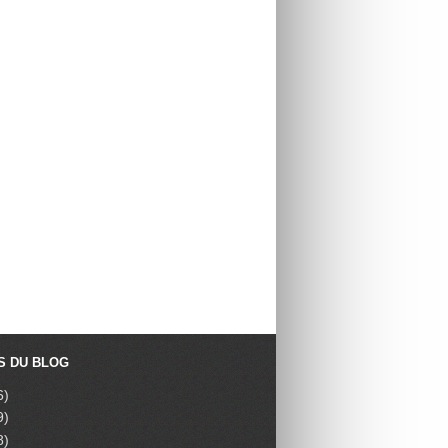
S DU BLOG
6)
9)
8)