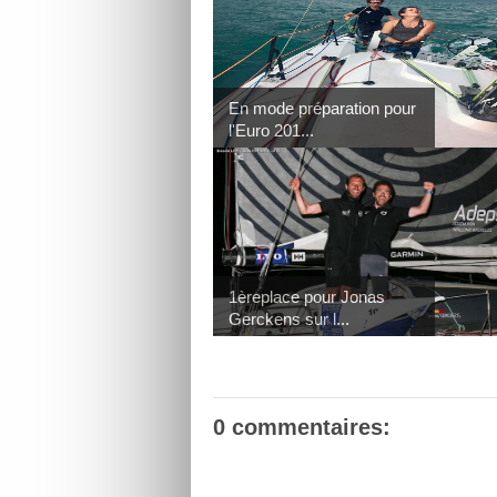
En mode préparation pour
l'Euro 201...
1èreplace pour Jonas
Gerckens sur l...
0 commentaires: