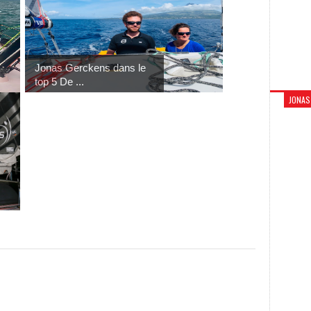
Jonas Gerckens dans le
top 5 De ...
JONAS