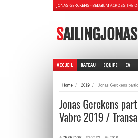
JONAS GERCKENS - BELGIUM ACROSS THE 
SAILINGJONAS
ACCUEIL
BATEAU
EQUIPE
CV
Home
/
2019
/
Jonas Gerckens partic
Jonas Gerckens parti
Vabre 2019 / Transa
ZEBRIDGE
02:32
2019