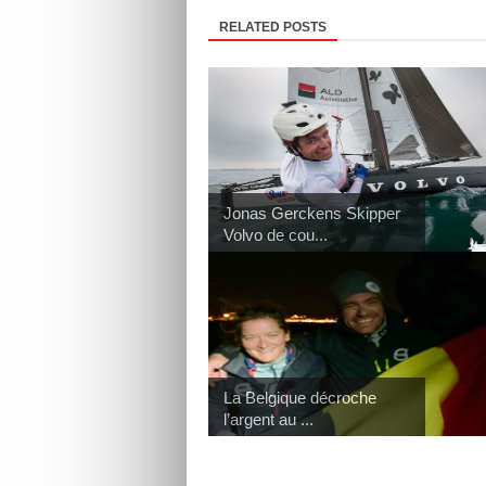
RELATED POSTS
Jonas Gerckens Skipper
Volvo de cou...
La Belgique décroche
l’argent au ...