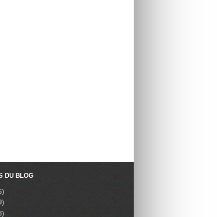
S DU BLOG
6)
9)
8)