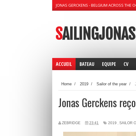
JONAS GERCKENS - BELGIUM ACROSS THE 
SAILINGJONAS
ACCUEIL
BATEAU
EQUIPE
CV
Home
/
2019
/
Sailor of the year
/
Jonas Gerckens reçoi
ZEBRIDGE
23:41
2019
,
SAILOR 