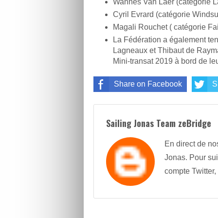
Wannes Van Laer (catégorie L
Cyril Evrard (catégorie Windsu
Magali Rouchet ( catégorie Fai
La Fédération a également tenu
Lagneaux et Thibaut de Rayma
Mini-transat 2019 à bord de leu
Share on Facebook
S
Sailing Jonas Team zeBridge
En direct de no
Jonas. Pour sui
compte Twitter,