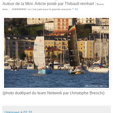
Autour de la Mini: Article posté par Thibault reinhart :
"Boom,
bam..... AHHHHHHH ! et c'est parti pour la grande aventure !"
ICI
(photo dudépart du team Netwerk par christophe Breschi)
Unknown
à
01:31