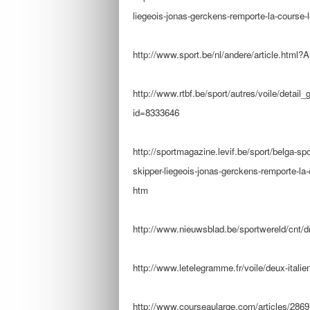
liegeois-jonas-gerckens-
remporte-la-course-
http://www.sport.be/nl/andere/
article.html?
http://www.rtbf.be/sport/
autres/voile/detail_
id=
8333646
http://sportmagazine.levif.be/
sport/belga-spo
skipper-liegeois-jonas-
gerckens-remporte-la-
htm
http://www.nieuwsblad.be/
sportwereld/cnt/
http://www.letelegramme.fr/
voile/deux-italie
http://www.courseaularge.com/
articles/286