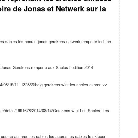
oire de Jonas et Netwerk sur la
es-sables-les-
acores-jonas-gerckens-netwerk-
remporte-ledition-
-Jonas-
Gerckens-remporte-aux-Sables-
l-edition-2014
4/08/15/
111132366/belg-gerckens-wint-
les-sables-azoren-vv-
le/detail/
1991678/2014/08/14/Gerckens-
wint-Les-Sables--Les-
-course-au-
large-les-sables-les-acores-
les-sables-le-skipper-