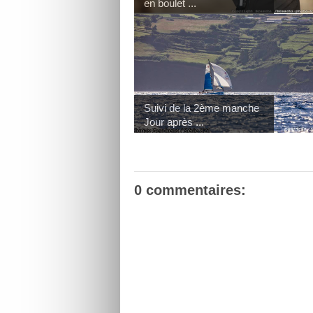
en boulet ...
Suivi de la 2ème manche
Jour après ...
0 commentaires: