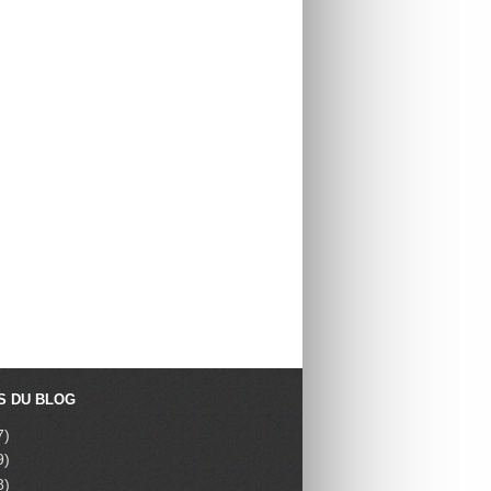
S DU BLOG
7)
9)
8)