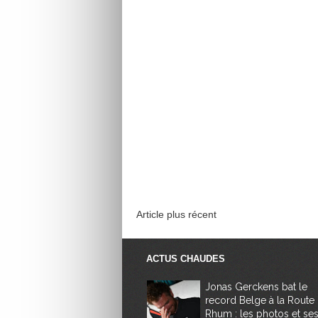
Article plus récent
ACTUS CHAUDES
Jonas Gerckens bat le
record Belge à la Route
Rhum : les photos et se