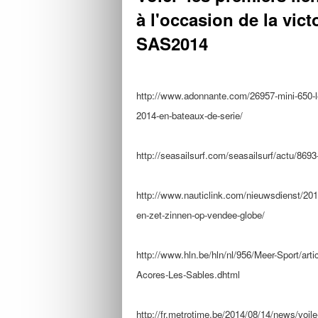
à l'occasion de la vict
SAS2014
http://www.adonnante.com/
26957-mini-650-l
2014-en-
bateaux-de-serie/
http://seasailsurf.com/
seasailsurf/actu/8693
http://www.nauticlink.com/
nieuwsdienst/201
en-zet-
zinnen-op-vendee-globe/
http://www.hln.be/hln/nl/956/
Meer-Sport/artic
Acores-
Les-Sables.dhtml
http://fr.metrotime.be/2014/
08/14/news/voile