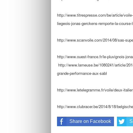
http://www.titrespresse.com/
be/article/voil
liegeois-jonas-gerckens-
remporte-la-course-
http://www.scanvoile.com/2014/
08/sas-supe
http://www.ouest-france.fr/le-
pluvignois-jon
http://www.lameuse.be/1080241/
article/201
grande-
performance-aux-sabl
http://www.letelegramme.fr/
voile/deux-italie
http://www.clubracer.be/2014/
8/18/belgische
Share on Facebook
S