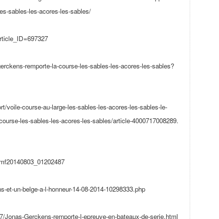
les-sables-
les-acores-les-sables/
Article_ID=697327
gerckens-
remporte-la-course-les-sables-
les-acores-les-sables?
rt/voile-
course-au-large-les-sables-
les-acores-les-sables-le-
course-
les-sables-les-acores-les-
sables/article-4000717008289.
dmf20140803_
01202487
ns-et-un-
belge-a-l-honneur-14-08-2014-
10298333.php
97/Jonas-Gerckens-
remporte-l-epreuve-en-bateaux-
de-serie.html