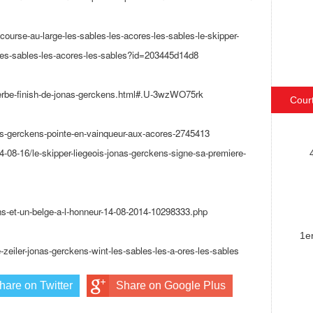
e-course-au-
large-les-sables-les-acores-
les-sables-le-skipper-
les-sables-
les-acores-les-sables?id=
203445d14d8
rbe-finish-de-
jonas-gerckens.html#.U-
3wzWO75rk
Cour
as-gerckens-
pointe-en-vainqueur-aux-
acores-2745413
4-08-16/le-skipper-
liegeois-jonas-gerckens-signe-
sa-premiere-
ns-et-un-
belge-a-l-honneur-14-08-2014-
10298333.php
1e
-zeiler-jonas-
gerckens-wint-les-sables-les-
a-ores-les-sables
hare on Twitter
Share on Google Plus