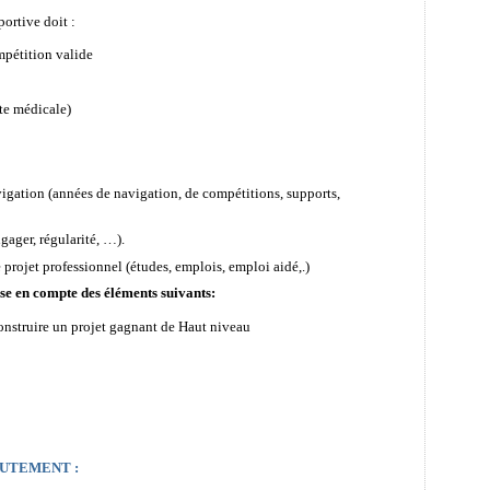
portive doit :
mpétition valide
te médicale)
vigation (années de navigation, de compétitions, supports,
ngager, régularité, …).
e projet professionnel (études, emplois, emploi aidé,.)
ise en compte des éléments suivants:
construire un projet gagnant de Haut niveau
UTEMENT :