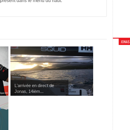
 présent dans le menu du haut.
JONAS
L'arrivée en direct de
Jonas, 14ièm...