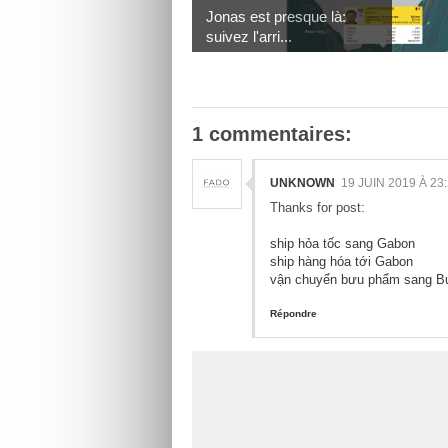
Jonas est presque là:
suivez l'arri...
1 commentaires:
UNKNOWN
19 JUIN 2019 À 23
Thanks for post:
ship hỏa tốc sang Gabon
ship hàng hóa tới Gabon
vận chuyển bưu phẩm sang B
Répondre