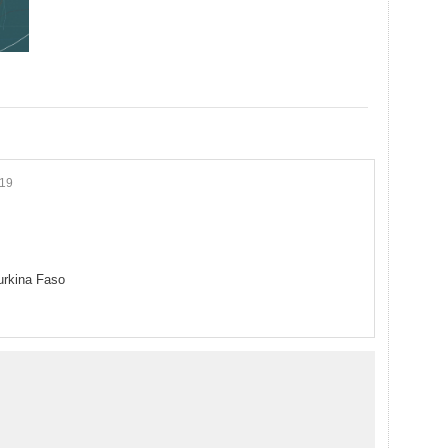
:19
urkina Faso