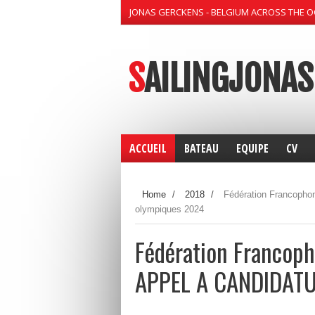
JONAS GERCKENS - BELGIUM ACROSS THE 
SAILINGJONAS
ACCUEIL
BATEAU
EQUIPE
CV
Home
/
2018
/
Fédération Francoph
olympiques 2024
Fédération Francoph
APPEL A CANDIDATU